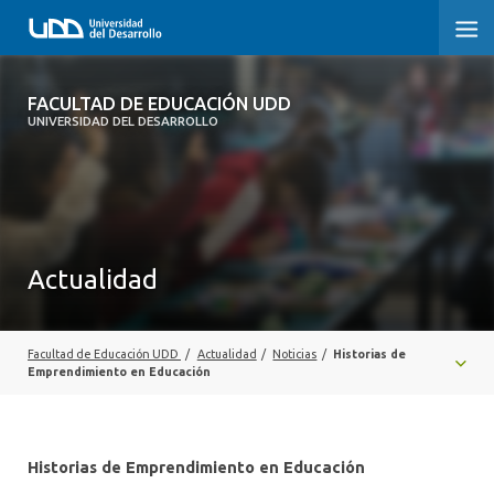
FACULTAD DE EDUCACIÓN UDD
FACULTAD DE EDUCACIÓN UDD
UNIVERSIDAD DEL DESARROLLO
INICIO
SOBRE LA FACULTAD
CARRERAS
Actualidad
FORMACIÓN PRÁCTICA
POSTGRADO Y EDUCACIÓN CONTINUA
Facultad de Educación UDD
/
Actualidad
/
Noticias
/
Historias de
Emprendimiento en Educación
INVESTIGACIÓN
VINCULACIÓN CON EL MEDIO
Historias de Emprendimiento en Educación