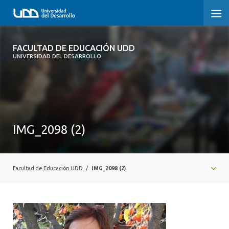
FACULTAD DE EDUCACIÓN UDD
FACULTAD DE EDUCACIÓN UDD
UNIVERSIDAD DEL DESARROLLO
INICIO
SOBRE LA FACULTAD
CARRERAS
IMG_2098 (2)
FORMACIÓN PRÁCTICA
POSTGRADO Y EDUCACIÓN CONTINUA
Facultad de Educación UDD
/
IMG_2098 (2)
INVESTIGACIÓN
VINCULACIÓN CON EL MEDIO