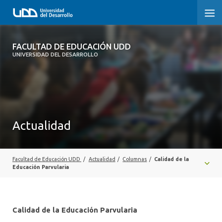
FACULTAD DE EDUCACIÓN UDD
FACULTAD DE EDUCACIÓN UDD
UNIVERSIDAD DEL DESARROLLO
INICIO
SOBRE LA FACULTAD
CARRERAS
Actualidad
FORMACIÓN PRÁCTICA
POSTGRADO Y EDUCACIÓN CONTINUA
Facultad de Educación UDD
/
Actualidad
/
Columnas
/
Calidad de la
Educación Parvularia
INVESTIGACIÓN
VINCULACIÓN CON EL MEDIO
Calidad de la Educación Parvularia