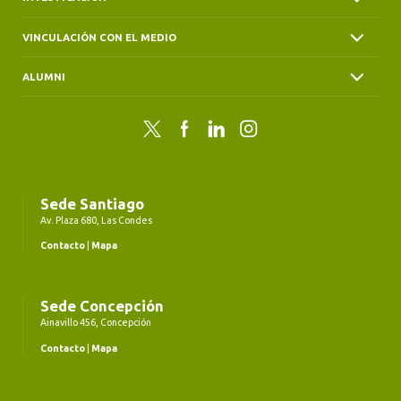
VINCULACIÓN CON EL MEDIO
ALUMNI
Twitter
Facebook
LinkedIn
Instagram
Sede Santiago
Av. Plaza 680, Las Condes
Contacto
|
Mapa
Sede Concepción
Ainavillo 456, Concepción
Contacto
|
Mapa