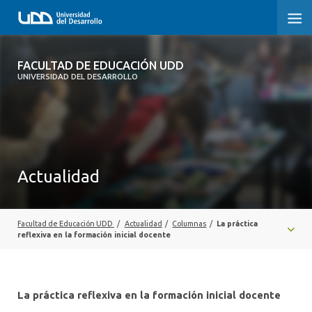
FACULTAD DE EDUCACIÓN UDD
FACULTAD DE EDUCACIÓN UDD
UNIVERSIDAD DEL DESARROLLO
INICIO
SOBRE LA FACULTAD
CARRERAS
Actualidad
FORMACIÓN PRÁCTICA
POSTGRADO Y EDUCACIÓN CONTINUA
Facultad de Educación UDD
/
Actualidad
/
Columnas
/
La práctica
reflexiva en la formación inicial docente
INVESTIGACIÓN
VINCULACIÓN CON EL MEDIO
La práctica reflexiva en la formación inicial docente