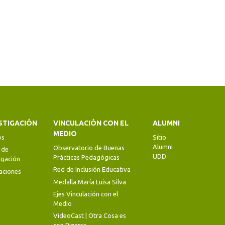
STIGACIÓN
VINCULACIÓN CON EL
ALUMNI
MEDIO
os
Sitio
Alumni
Observatorio de Buenas
 de
UDD
Prácticas Pedagógicas
igación
Red de Inclusión Educativa
aciones
Medalla María Luisa Silva
Ejes Vinculación con el
Medio
VideoCast | Otra Cosa es