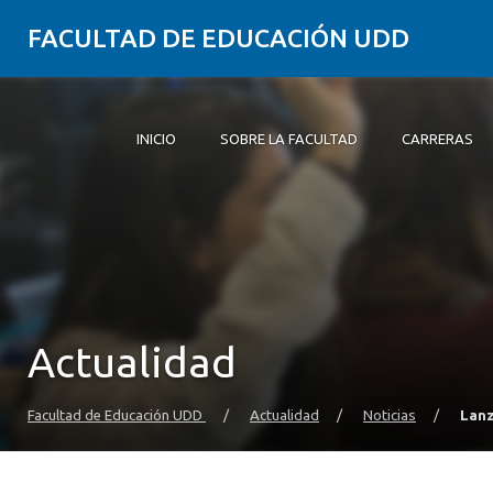
FACULTAD DE EDUCACIÓN UDD
INICIO
SOBRE LA FACULTAD
CARRERAS
Inicio
Sobre la Facultad
Carreras
Formación Práctica
Postgrado y Educación Continua
Investigación
Vinculación con el Medio
Alumni
Actualidad
Facultad de Educación UDD
/
Actualidad
/
Noticias
/
Lanz