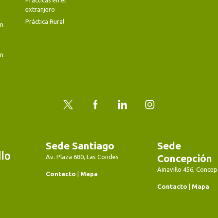
Prácticas en el
extranjero
Práctica Rural
en
en
Twitter
Facebook
LinkedIn
Instagram
Sede Santiago
Sede
Concepción
Av. Plaza 680, Las Condes
Ainavillo 456, Concep
Contacto
|
Mapa
Contacto
|
Mapa