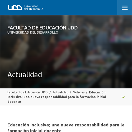
FACULTAD DE EDUCACIÓN UDD
FACULTAD DE EDUCACIÓN UDD
UNIVERSIDAD DEL DESARROLLO
INICIO
SOBRE LA FACULTAD
CARRERAS
Actualidad
FORMACIÓN PRÁCTICA
Facultad de Educación UDD
/
Actualidad
/
Noticias
/
Educación
POSTGRADO Y EDUCACIÓN CONTINUA
inclusiva; una nueva responsabilidad para la formación inicial
docente
INVESTIGACIÓN
VINCULACIÓN CON EL MEDIO
Educación inclusiva; una nueva responsabilidad para la
formación inicial docente