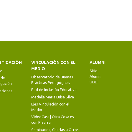
STIGACIÓN
VINCULACIÓN CON EL
ALUMNI
MEDIO
os
Sitio
Alumni
Observatorio de Buenas
 de
UDD
Prácticas Pedagógicas
igación
Red de Inclusión Educativa
aciones
Medalla María Luisa Silva
Ejes Vinculación con el
Medio
VideoCast | Otra Cosa es
con Pizarra
Seminarios, Charlas u Otros