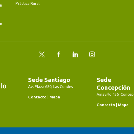
Práctica Rural
en
en
Twitter
Facebook
LinkedIn
Instagram
Sede Santiago
Sede
Concepción
Av. Plaza 680, Las Condes
Ainavillo 456, Concep
Contacto
|
Mapa
Contacto
|
Mapa