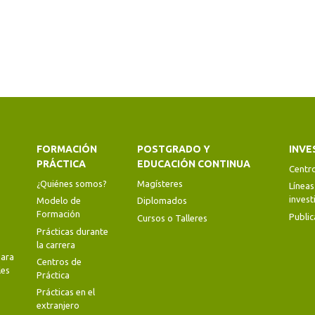
FORMACIÓN
POSTGRADO Y
INVE
PRÁCTICA
EDUCACIÓN CONTINUA
Centr
¿Quiénes somos?
Magísteres
Líneas
invest
Modelo de
Diplomados
Formación
Public
Cursos o Talleres
Prácticas durante
la carrera
ara
Centros de
les
Práctica
Prácticas en el
extranjero