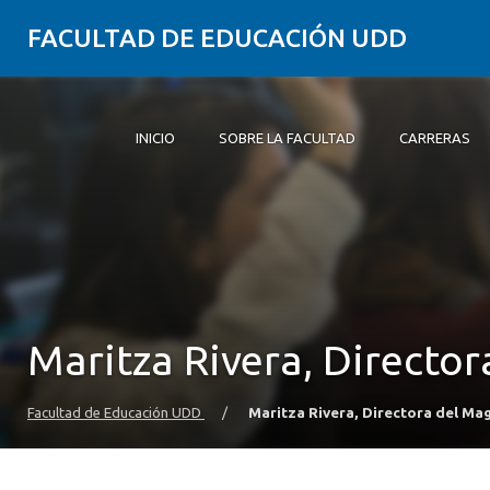
FACULTAD DE EDUCACIÓN UDD
INICIO
SOBRE LA FACULTAD
CARRERAS
Inicio
Sobre la Facultad
Carreras
Formación Práctica
Postgrado y Educación Continua
Investigación
Vinculación con el Medio
Alumni
Maritza Rivera, Directo
Facultad de Educación UDD
/
Maritza Rivera, Directora del Ma