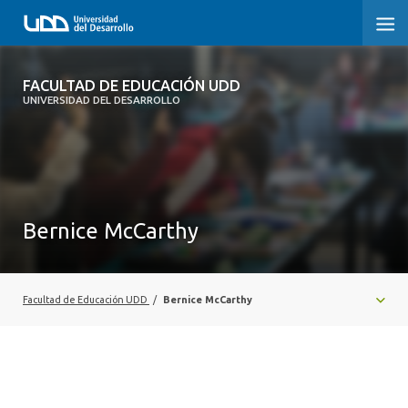
FACULTAD DE EDUCACIÓN UDD
FACULTAD DE EDUCACIÓN UDD
UNIVERSIDAD DEL DESARROLLO
INICIO
SOBRE LA FACULTAD
CARRERAS
Bernice McCarthy
FORMACIÓN PRÁCTICA
POSTGRADO Y EDUCACIÓN CONTINUA
Facultad de Educación UDD
/
Bernice McCarthy
INVESTIGACIÓN
VINCULACIÓN CON EL MEDIO