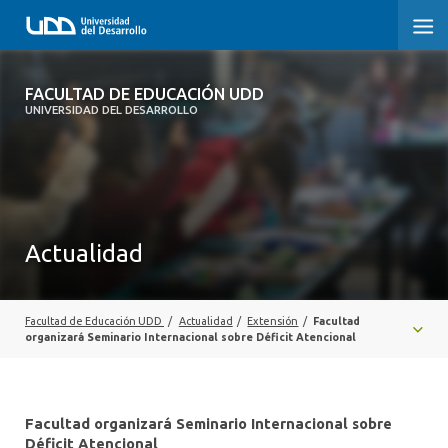
FACULTAD DE EDUCACIÓN UDD
FACULTAD DE EDUCACIÓN UDD
UNIVERSIDAD DEL DESARROLLO
INICIO
SOBRE LA FACULTAD
CARRERAS
Actualidad
FORMACIÓN PRÁCTICA
POSTGRADO Y EDUCACIÓN CONTINUA
Facultad de Educación UDD
/
Actualidad
/
Extensión
/
Facultad
organizará Seminario Internacional sobre Déficit Atencional
INVESTIGACIÓN
VINCULACIÓN CON EL MEDIO
Facultad organizará Seminario Internacional sobre
Déficit Atencional