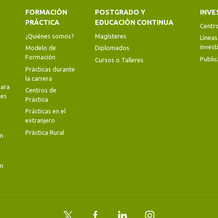
FORMACIÓN
POSTGRADO Y
INVE
PRÁCTICA
EDUCACIÓN CONTINUA
Centr
¿Quiénes somos?
Magísteres
Líneas
invest
Modelo de
Diplomados
Formación
Public
Cursos o Talleres
Prácticas durante
la carrera
ara
Centros de
les
Práctica
Prácticas en el
extranjero
Práctica Rural
en
en
Twitter
Facebook
LinkedIn
Instagram