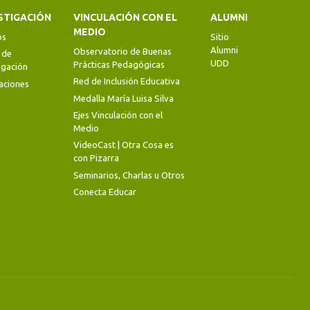
STIGACIÓN
VINCULACIÓN CON EL
ALUMNI
MEDIO
os
Sitio
Alumni
Observatorio de Buenas
 de
UDD
Prácticas Pedagógicas
igación
Red de Inclusión Educativa
aciones
Medalla María Luisa Silva
Ejes Vinculación con el
Medio
VideoCast | Otra Cosa es
con Pizarra
Seminarios, Charlas u Otros
Conecta Educar