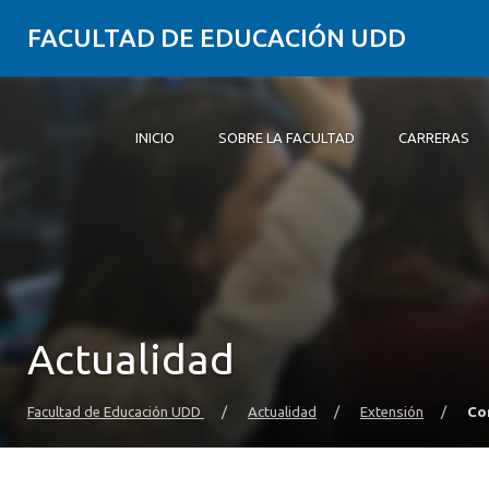
FACULTAD DE EDUCACIÓN UDD
INICIO
SOBRE LA FACULTAD
CARRERAS
Inicio
Sobre la Facultad
Carreras
Formación Práctica
Postgrado y Educación Continua
Investigación
Vinculación con el Medio
Alumni
Actualidad
Facultad de Educación UDD
/
Actualidad
/
Extensión
/
Co