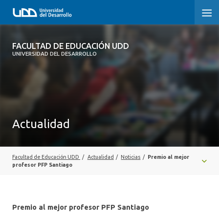
FACULTAD DE EDUCACIÓN UDD
FACULTAD DE EDUCACIÓN UDD
UNIVERSIDAD DEL DESARROLLO
INICIO
SOBRE LA FACULTAD
CARRERAS
Actualidad
FORMACIÓN PRÁCTICA
POSTGRADO Y EDUCACIÓN CONTINUA
Facultad de Educación UDD
/
Actualidad
/
Noticias
/
Premio al mejor
profesor PFP Santiago
INVESTIGACIÓN
VINCULACIÓN CON EL MEDIO
Premio al mejor profesor PFP Santiago