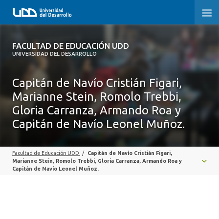
FACULTAD DE EDUCACIÓN UDD
FACULTAD DE EDUCACIÓN UDD
UNIVERSIDAD DEL DESARROLLO
INICIO
Capitán de Navío Cristián Figari,
SOBRE LA FACULTAD
Marianne Stein, Romolo Trebbi,
Gloria Carranza, Armando Roa y
CARRERAS
Capitán de Navío Leonel Muñoz.
FORMACIÓN PRÁCTICA
Facultad de Educación UDD
/
Capitán de Navío Cristián Figari,
POSTGRADO Y EDUCACIÓN CONTINUA
Marianne Stein, Romolo Trebbi, Gloria Carranza, Armando Roa y
Capitán de Navío Leonel Muñoz.
INVESTIGACIÓN
VINCULACIÓN CON EL MEDIO