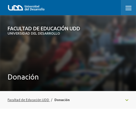
FACULTAD DE EDUCACIÓN UDD
FACULTAD DE EDUCACIÓN UDD
UNIVERSIDAD DEL DESARROLLO
INICIO
SOBRE LA FACULTAD
CARRERAS
Donación
FORMACIÓN PRÁCTICA
POSTGRADO Y EDUCACIÓN CONTINUA
Facultad de Educación UDD
/
Donación
INVESTIGACIÓN
VINCULACIÓN CON EL MEDIO