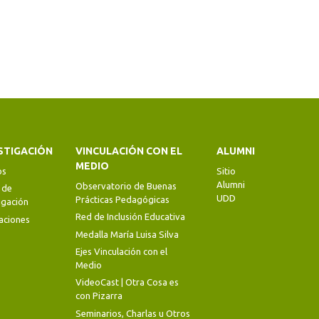
STIGACIÓN
VINCULACIÓN CON EL
ALUMNI
MEDIO
os
Sitio
Alumni
Observatorio de Buenas
 de
UDD
Prácticas Pedagógicas
igación
Red de Inclusión Educativa
aciones
Medalla María Luisa Silva
Ejes Vinculación con el
Medio
VideoCast | Otra Cosa es
con Pizarra
Seminarios, Charlas u Otros