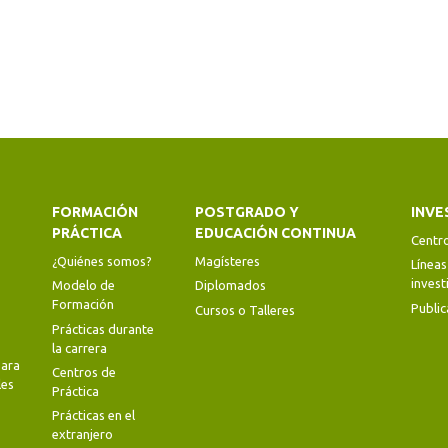
FORMACIÓN
POSTGRADO Y
INVE
PRÁCTICA
EDUCACIÓN CONTINUA
Centr
¿Quiénes somos?
Magísteres
Líneas
invest
Modelo de
Diplomados
Formación
Public
Cursos o Talleres
Prácticas durante
la carrera
ara
Centros de
les
Práctica
Prácticas en el
extranjero