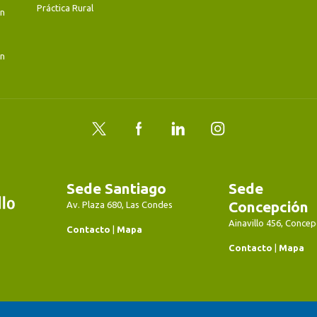
Práctica Rural
en
en
Twitter
Facebook
LinkedIn
Instagram
Sede Santiago
Sede
Concepción
Av. Plaza 680, Las Condes
Ainavillo 456, Concep
Contacto
|
Mapa
Contacto
|
Mapa