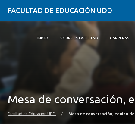
FACULTAD DE EDUCACIÓN UDD
INICIO
SOBRE LA FACULTAD
CARRERAS
Inicio
Sobre la Facultad
Carreras
Formación Práctica
Postgrado y Educación Continua
Investigación
Vinculación con el Medio
Alumni
Mesa de conversación, 
Facultad de Educación UDD
/
Mesa de conversación, equipo de