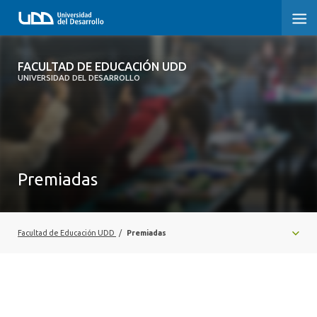
FACULTAD DE EDUCACIÓN UDD
FACULTAD DE EDUCACIÓN UDD
UNIVERSIDAD DEL DESARROLLO
INICIO
SOBRE LA FACULTAD
CARRERAS
Premiadas
FORMACIÓN PRÁCTICA
POSTGRADO Y EDUCACIÓN CONTINUA
Facultad de Educación UDD
/
Premiadas
INVESTIGACIÓN
VINCULACIÓN CON EL MEDIO