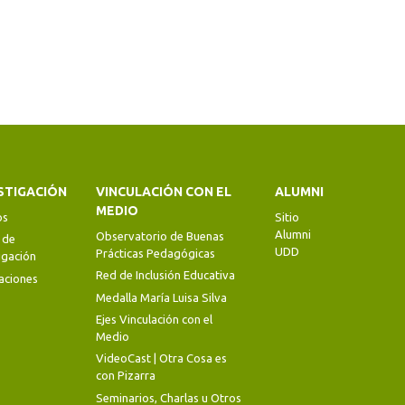
STIGACIÓN
VINCULACIÓN CON EL
ALUMNI
MEDIO
os
Sitio
Alumni
Observatorio de Buenas
 de
UDD
Prácticas Pedagógicas
igación
Red de Inclusión Educativa
aciones
Medalla María Luisa Silva
Ejes Vinculación con el
Medio
VideoCast | Otra Cosa es
con Pizarra
Seminarios, Charlas u Otros