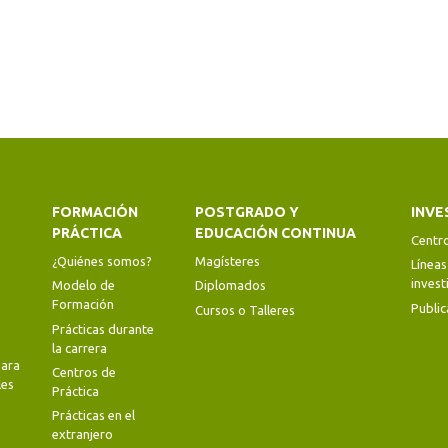
FORMACIÓN
POSTGRADO Y
INVE
PRÁCTICA
EDUCACIÓN CONTINUA
Centr
¿Quiénes somos?
Magísteres
Líneas
invest
Modelo de
Diplomados
Formación
Public
Cursos o Talleres
Prácticas durante
la carrera
ara
Centros de
les
Práctica
Prácticas en el
extranjero