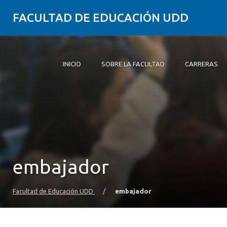
FACULTAD DE EDUCACIÓN UDD
INICIO
SOBRE LA FACULTAD
CARRERAS
Inicio
Sobre la Facultad
Carreras
Formación Práctica
Postgrado y Educación Continua
Investigación
Vinculación con el Medio
Alumni
embajador
Facultad de Educación UDD
/
embajador