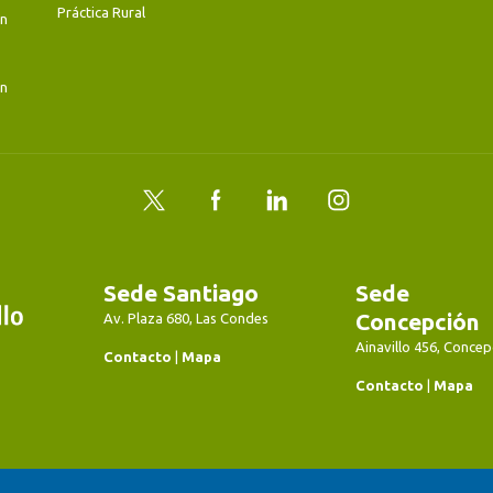
Práctica Rural
en
en
Twitter
Facebook
LinkedIn
Instagram
Sede Santiago
Sede
Concepción
Av. Plaza 680, Las Condes
Ainavillo 456, Concep
Contacto
|
Mapa
Contacto
|
Mapa