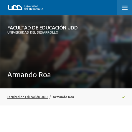
FACULTAD DE EDUCACIÓN UDD
FACULTAD DE EDUCACIÓN UDD
UNIVERSIDAD DEL DESARROLLO
INICIO
SOBRE LA FACULTAD
CARRERAS
Armando Roa
FORMACIÓN PRÁCTICA
POSTGRADO Y EDUCACIÓN CONTINUA
Facultad de Educación UDD
/
Armando Roa
INVESTIGACIÓN
VINCULACIÓN CON EL MEDIO