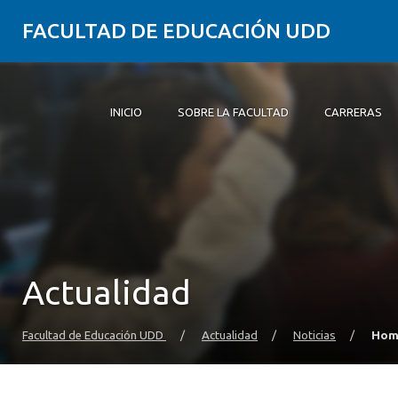
FACULTAD DE EDUCACIÓN UDD
INICIO
SOBRE LA FACULTAD
CARRERAS
Inicio
Sobre la Facultad
Carreras
Formación Práctica
Postgrado y Educación Continua
Investigación
Vinculación con el Medio
Alumni
Actualidad
Facultad de Educación UDD
/
Actualidad
/
Noticias
/
Home