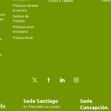
Public
Cursos o Talleres
Prácticas durante
la carrera
ara
Centros de
les
Práctica
Prácticas en el
extranjero
Práctica Rural
en
en
Twitter
Facebook
LinkedIn
Instagram
Sede Santiago
Sede
Concepción
Av. Plaza 680, Las Condes