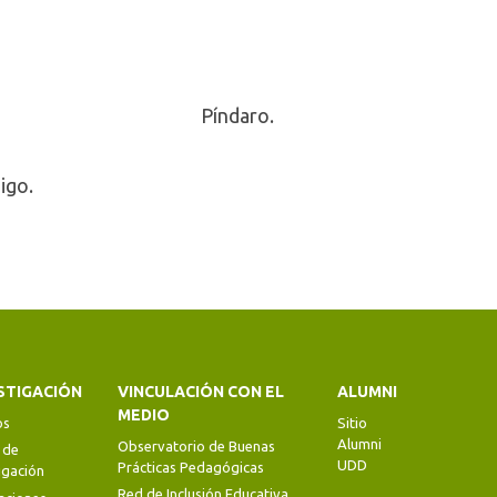
Píndaro.
igo.
STIGACIÓN
VINCULACIÓN CON EL
ALUMNI
MEDIO
os
Sitio
Alumni
Observatorio de Buenas
 de
UDD
Prácticas Pedagógicas
igación
Red de Inclusión Educativa