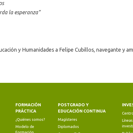
os
rda la esperanza”
ucación y Humanidades a Felipe Cubillos, navegante y am
FORMACIÓN
POSTGRADO Y
INVE
PRÁCTICA
EDUCACIÓN CONTINUA
Centr
¿Quiénes somos?
Magísteres
Líneas
invest
Modelo de
Diplomados
Formación