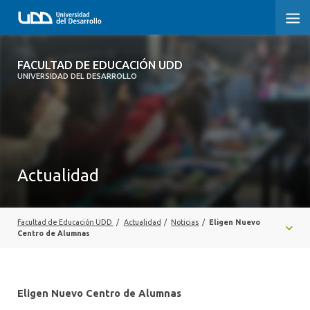
FACULTAD DE EDUCACIÓN UDD
FACULTAD DE EDUCACIÓN UDD
UNIVERSIDAD DEL DESARROLLO
INICIO
SOBRE LA FACULTAD
CARRERAS
Actualidad
FORMACIÓN PRÁCTICA
POSTGRADO Y EDUCACIÓN CONTINUA
Facultad de Educación UDD
/
Actualidad
/
Noticias
/
Eligen Nuevo
Centro de Alumnas
INVESTIGACIÓN
VINCULACIÓN CON EL MEDIO
Eligen Nuevo Centro de Alumnas