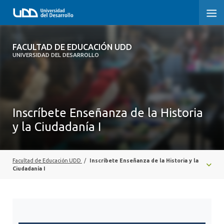
FACULTAD DE EDUCACIÓN UDD
FACULTAD DE EDUCACIÓN UDD
UNIVERSIDAD DEL DESARROLLO
INICIO
SOBRE LA FACULTAD
Inscríbete Enseñanza de la Historia
CARRERAS
y la Ciudadanía I
FORMACIÓN PRÁCTICA
POSTGRADO Y EDUCACIÓN CONTINUA
Facultad de Educación UDD
/
Inscríbete Enseñanza de la Historia y la
Ciudadanía I
INVESTIGACIÓN
VINCULACIÓN CON EL MEDIO