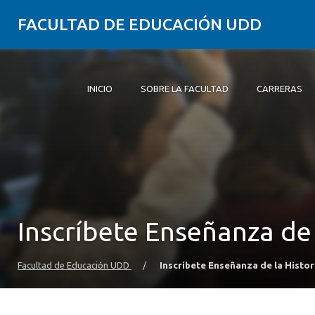
FACULTAD DE EDUCACIÓN UDD
INICIO
SOBRE LA FACULTAD
CARRERAS
Inicio
Sobre la Facultad
Carreras
Formación Práctica
Postgrado y Educación Continua
Investigación
Vinculación con el Medio
Alumni
Inscríbete Enseñanza de 
Facultad de Educación UDD
/
Inscríbete Enseñanza de la Histori