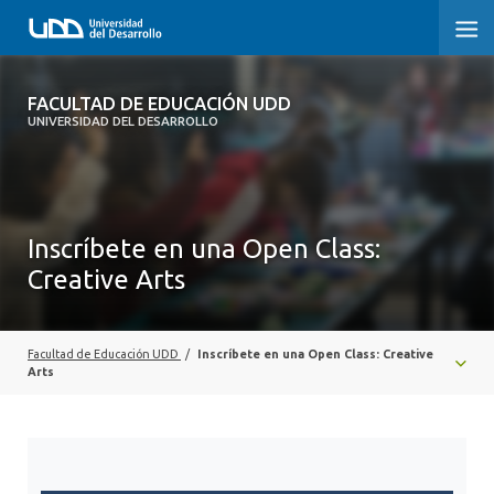
FACULTAD DE EDUCACIÓN UDD
FACULTAD DE EDUCACIÓN UDD
UNIVERSIDAD DEL DESARROLLO
INICIO
SOBRE LA FACULTAD
Inscríbete en una Open Class:
CARRERAS
Creative Arts
FORMACIÓN PRÁCTICA
POSTGRADO Y EDUCACIÓN CONTINUA
Facultad de Educación UDD
/
Inscríbete en una Open Class: Creative
Arts
INVESTIGACIÓN
VINCULACIÓN CON EL MEDIO