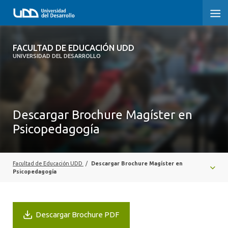
FACULTAD DE EDUCACIÓN UDD
FACULTAD DE EDUCACIÓN UDD
UNIVERSIDAD DEL DESARROLLO
INICIO
SOBRE LA FACULTAD
Descargar Brochure Magíster en
CARRERAS
Psicopedagogía
FORMACIÓN PRÁCTICA
POSTGRADO Y EDUCACIÓN CONTINUA
Facultad de Educación UDD
/
Descargar Brochure Magíster en
Psicopedagogía
INVESTIGACIÓN
VINCULACIÓN CON EL MEDIO
Descargar Brochure PDF