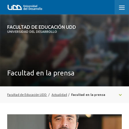
FACULTAD DE EDUCACIÓN UDD
FACULTAD DE EDUCACIÓN UDD
UNIVERSIDAD DEL DESARROLLO
INICIO
SOBRE LA FACULTAD
CARRERAS
Facultad en la prensa
FORMACIÓN PRÁCTICA
POSTGRADO Y EDUCACIÓN CONTINUA
Facultad de Educación UDD
/
Actualidad
/
Facultad en la prensa
INVESTIGACIÓN
VINCULACIÓN CON EL MEDIO