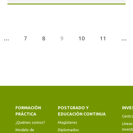
…
7
8
9
10
11
…
FORMACIÓN
POSTGRADO Y
INVE
PRÁCTICA
EDUCACIÓN CONTINUA
Centr
¿Quiénes somos?
Magísteres
Líneas
invest
Modelo de
Diplomados