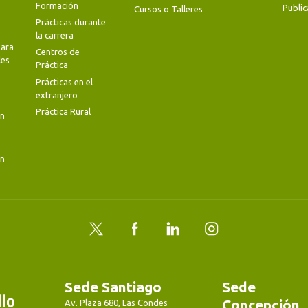
Formación
Public
Cursos o Talleres
Prácticas durante
la carrera
ara
Centros de
les
Práctica
Prácticas en el
extranjero
Práctica Rural
en
en
Twitter
Facebook
LinkedIn
Instagram
Sede Santiago
Sede
Concepción
Av. Plaza 680, Las Condes