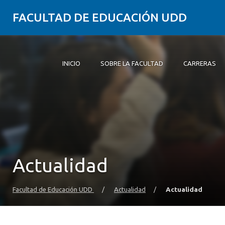
FACULTAD DE EDUCACIÓN UDD
INICIO
SOBRE LA FACULTAD
CARRERAS
Inicio
Sobre la Facultad
Carreras
Formación Práctica
Postgrado y Educación Continua
Investigación
Vinculación con el Medio
Alumni
Actualidad
Facultad de Educación UDD
/
Actualidad
/
Actualidad