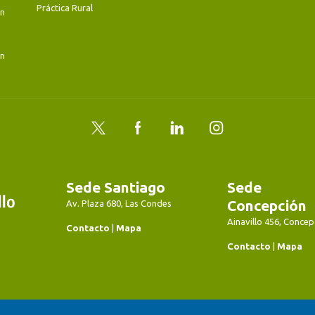
Práctica Rural
en
en
Twitter
Facebook
LinkedIn
Instagram
Sede Santiago
Sede
Concepción
Av. Plaza 680, Las Condes
Ainavillo 456, Concep
Contacto
|
Mapa
Contacto
|
Mapa