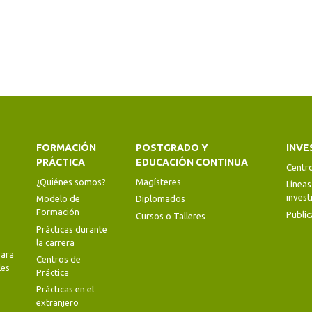
FORMACIÓN
POSTGRADO Y
INVE
PRÁCTICA
EDUCACIÓN CONTINUA
Centr
¿Quiénes somos?
Magísteres
Líneas
invest
Modelo de
Diplomados
Formación
Public
Cursos o Talleres
Prácticas durante
la carrera
ara
Centros de
les
Práctica
Prácticas en el
extranjero