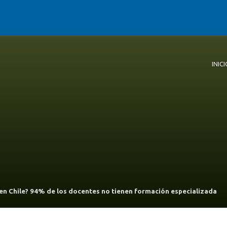
INICI
Inici
Quié
Líne
Publ
en Chile? 94% de los docentes no tienen formación especializada