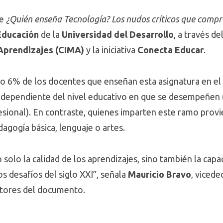
me
¿Quién enseña Tecnología? Los nudos críticos que compr
Educación
de la
Universidad del Desarrollo
, a través de
 Aprendizajes (CIMA)
y la iniciativa
Conecta Educar
.
uo 6% de los docentes que enseñan esta asignatura en el
 independiente del nivel educativo en que se desempeñen 
fesional). En contraste, quienes imparten este ramo provi
agogía básica, lenguaje o artes.
olo la calidad de los aprendizajes, sino también la capac
s desafíos del siglo XXI”, señala
Mauricio Bravo
, vicede
utores del documento.